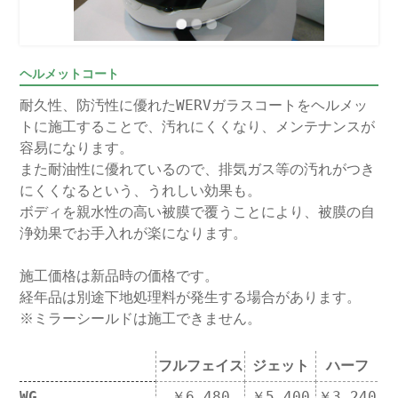
ヘルメットコート
耐久性、防汚性に優れたWERVガラスコートをヘルメッ
トに施工することで、汚れにくくなり、メンテナンスが
容易になります。
また耐油性に優れているので、排気ガス等の汚れがつき
にくくなるという、うれしい効果も。
ボディを親水性の高い被膜で覆うことにより、被膜の自
浄効果でお手入れが楽になります。
施工価格は新品時の価格です。
経年品は別途下地処理料が発生する場合があります。
※ミラーシールドは施工できません。
フルフェイス
ジェット
ハーフ
WG
￥6,480
￥5,400
￥3,240